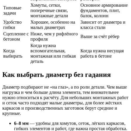
Хомуты, сетки,
Основное армирование
Типовые
поперечные связи,
фундаментов, плит,
задачи
монтажные детали
балок, колонн
Удобство
Хорошее, особенно на
Зависит от диаметра и
гибки
малых диаметрах
класса стали
Сцепление с
Ниже, чем у рифлёного
Выше за счёт рёбер
бетоном
профиля
Когда нужна
Когда
вспомогательная,
Когда нужна несущая
выбирать
монтажная или гибкая
работа в бетоне
деталь
Как выбрать диаметр без гадания
Диаметр подбирают не «на глаз», а по роли детали. Чем выше
нагрузка и чем больше длина элемента, тем внимательнее
нужно относиться к расчёту. Для небольших монтажных работ
и сеток часто подходят малые диаметры, для более жёстких
каркасов и производственных заготовок берут средние и
крупные.
6–8 мм
— удобны для хомутов, сеток, лёгких каркасов,
гибких элементов и работ, где важна простая обработка.