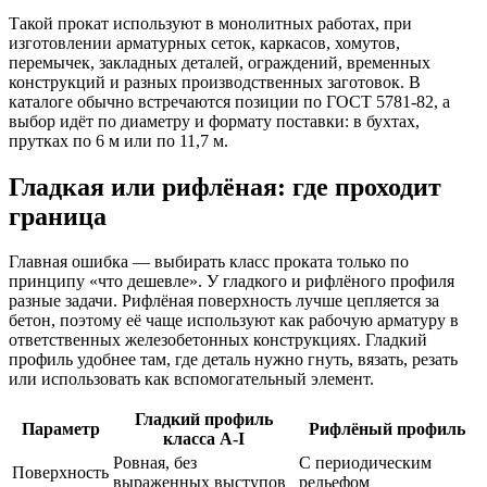
Такой прокат используют в монолитных работах, при
изготовлении арматурных сеток, каркасов, хомутов,
перемычек, закладных деталей, ограждений, временных
конструкций и разных производственных заготовок. В
каталоге обычно встречаются позиции по ГОСТ 5781-82, а
выбор идёт по диаметру и формату поставки: в бухтах,
прутках по 6 м или по 11,7 м.
Гладкая или рифлёная: где проходит
граница
Главная ошибка — выбирать класс проката только по
принципу «что дешевле». У гладкого и рифлёного профиля
разные задачи. Рифлёная поверхность лучше цепляется за
бетон, поэтому её чаще используют как рабочую арматуру в
ответственных железобетонных конструкциях. Гладкий
профиль удобнее там, где деталь нужно гнуть, вязать, резать
или использовать как вспомогательный элемент.
Гладкий профиль
Параметр
Рифлёный профиль
класса А-I
Ровная, без
С периодическим
Поверхность
выраженных выступов
рельефом