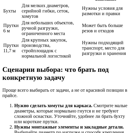
Для мелких диаметров,
Нужны условия для
Бухты
серийной гибки, сеток,
размотки и правки
хомутов
Для небольших объектов,
Прутки
Может быть больше
ручной разгрузки,
6 м
резов и отходов
ограниченного места
Для крупных закупок,
Нужны подходящий
Прутки
производства,
транспорт, место для
11,7 м
стройплощадок с
разгрузки и хранения
нормальной логистикой
Сценарии выбора: что брать под
конкретную задачу
Проще всего выбирать от задачи, а не от красивой позиции в
прайсе.
Нужно сделать хомуты для каркаса.
Смотрите малые
диаметры, которые нормально гнутся и не требуют
сложной оснастки. Уточняйте, удобнее ли брать бухту
или короткие прутки.
Нужны монтажные элементы и закладные детали.
Выбирайте диаметр по нагрузке и способу крепления.