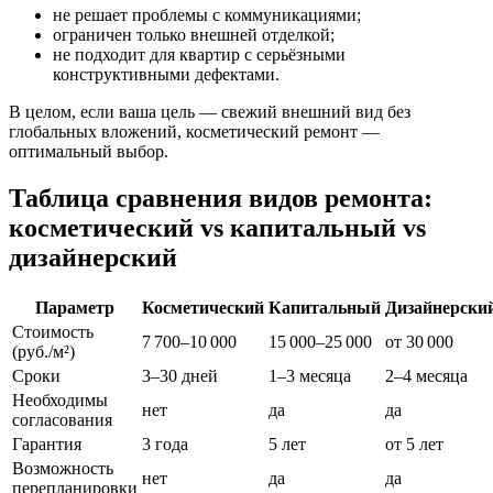
не решает проблемы с коммуникациями;
ограничен только внешней отделкой;
не подходит для квартир с серьёзными
конструктивными дефектами.
В целом, если ваша цель — свежий внешний вид без
глобальных вложений, косметический ремонт —
оптимальный выбор.
Таблица сравнения видов ремонта:
косметический vs капитальный vs
дизайнерский
Параметр
Косметический
Капитальный
Дизайнерски
Стоимость
7 700–10 000
15 000–25 000
от 30 000
(руб./м²)
Сроки
3–30 дней
1–3 месяца
2–4 месяца
Необходимы
нет
да
да
согласования
Гарантия
3 года
5 лет
от 5 лет
Возможность
нет
да
да
перепланировки