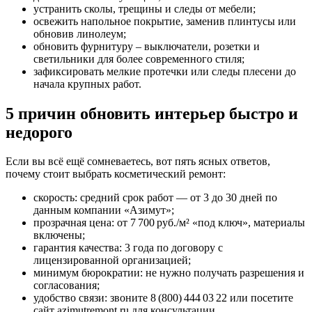
устранить сколы, трещины и следы от мебели;
освежить напольное покрытие, заменив плинтусы или
обновив линолеум;
обновить фурнитуру – выключатели, розетки и
светильники для более современного стиля;
зафиксировать мелкие протечки или следы плесени до
начала крупных работ.
5 причин обновить интерьер быстро и
недорого
Если вы всё ещё сомневаетесь, вот пять ясных ответов,
почему стоит выбрать косметический ремонт:
скорость: средний срок работ — от 3 до 30 дней по
данным компании «Азимут»;
прозрачная цена: от 7 700 руб./м² «под ключ», материалы
включены;
гарантия качества: 3 года по договору с
лицензированной организацией;
минимум бюрократии: не нужно получать разрешения и
согласования;
удобство связи: звоните 8 (800) 444 03 22 или посетите
сайт azimutremont.ru для консультации.