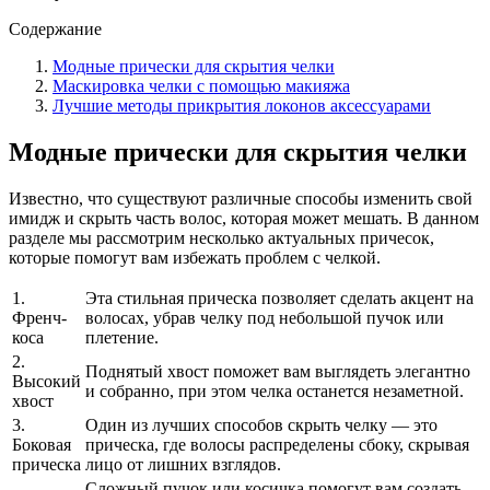
Содержание
Модные прически для скрытия челки
Маскировка челки с помощью макияжа
Лучшие методы прикрытия локонов аксессуарами
Модные прически для скрытия челки
Известно, что существуют различные способы изменить свой
имидж и скрыть часть волос, которая может мешать. В данном
разделе мы рассмотрим несколько актуальных причесок,
которые помогут вам избежать проблем с челкой.
1.
Эта стильная прическа позволяет сделать акцент на
Френч-
волосах, убрав челку под небольшой пучок или
коса
плетение.
2.
Поднятый хвост поможет вам выглядеть элегантно
Высокий
и собранно, при этом челка останется незаметной.
хвост
3.
Один из лучших способов скрыть челку — это
Боковая
прическа, где волосы распределены сбоку, скрывая
прическа
лицо от лишних взглядов.
Сложный пучок или косичка помогут вам создать