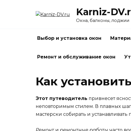
Перейти
Karniz-DV.
к
содержанию
Окна, балконы, лоджии
Выбор и установка окон
Матери
Ремонт и обслуживание окон
Ут
Как установит
Этот путеводитель
привнесет яснос
неповторимым стилем. В плавных шаг
мастерски собирать и устанавливать
Ремонт
и
ремонтные работы
часто во