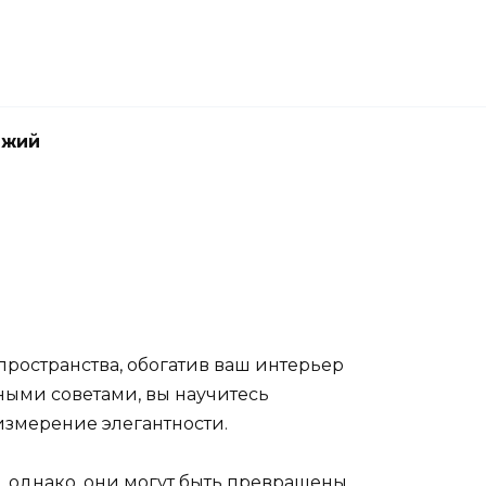
джий
ространства, обогатив ваш интерьер
ыми советами, вы научитесь
змерение элегантности.
 однако, они могут быть превращены