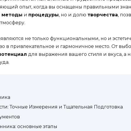
яющий опыт, когда вы оснащены правильными знан
о
методы
и
процедуры
, но и долю
творчества
, по
тмосферу.
, являются не только функциональными, но и эстетич
во в привлекательное и гармоничное место. От выб
 потенциал
для выражения вашего стиля и вкуса, а 
уда.
ника
сти: Точные Измерения и Тщательная Подготовка
рументов
нника: основные этапы