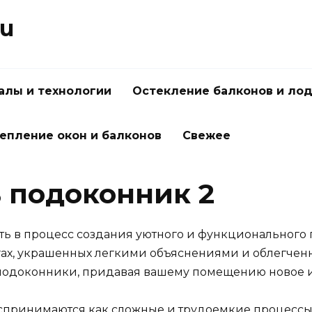
ru
алы и технологии
Остекление балконов и ло
епление окон и балконов
Свежее
ь подоконник 2
ть в процесс создания уютного и функционального п
ах, украшенных легкими объяснениями и облегченн
 подоконники, придавая вашему помещению новое и
спринимаются как сложные и трудоемкие процессы,