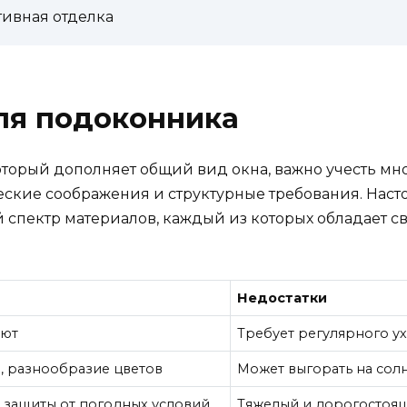
ивная отделка
ля подоконника
оторый дополняет общий вид окна, важно учесть мн
еские соображения и структурные требования. Нас
спектр материалов, каждый из которых обладает с
Недостатки
уют
Требует регулярного ух
е, разнообразие цветов
Может выгорать на сол
ь защиты от погодных условий
Тяжелый и дорогостоящ